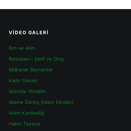
VİDEO GALERİ
İlim ve Alim
Ramazan-ı Şerif ve Oruç
Mübarek Bayramlar
Kadir Gecesi
İslamda Yönetim
İslama Dönüş (İslam İnkılabı)
İslam Kardeşliği
Hakkı Tavsiye