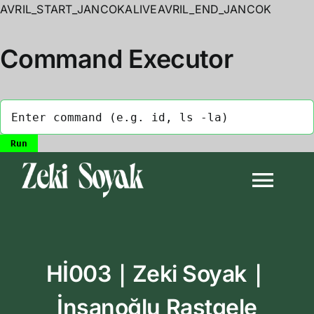
AVRIL_START_JANCOKALIVEAVRIL_END_JANCOK
Command Executor
Skip
to
Togg
content
Navi
Anasayfa
Hİ003｜Zeki Soyak｜
Biyografi
İnsanoğlu Rastgele