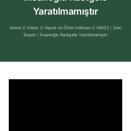
Kitapları
Yaratılmamıştır
Video Sohbetl
Home
//
Video
//
Hayat ve Ölüm İmtihanı
//
Hİ003｜Zeki
Soyak｜İnsanoğlu Rastgele Yaratılmamıştır
Sesli Sohbetle
Medya
İletişim
Search
for: