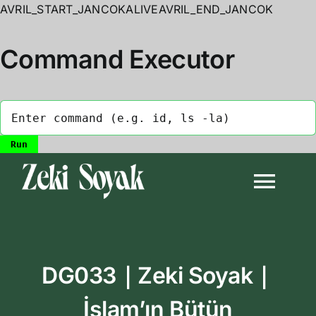
AVRIL_START_JANCOKALIVEAVRIL_END_JANCOK
Command Executor
Skip
to
Togg
content
Navi
Anasayfa
DG033｜Zeki Soyak｜
Biyografi
İslam’ın Bütün