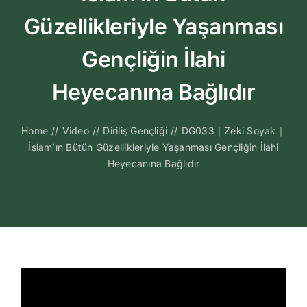
Kitapları
Güzellikleriyle Yaşanması
Video Sohbetl
Gençliğin İlahi
Heyecanına Bağlıdır
Sesli Sohbetle
Home
//
Video
//
Diriliş Gençliği
//
DG033｜Zeki Soyak｜
Medya
İslam’ın Bütün Güzellikleriyle Yaşanması Gençliğin İlahi
Heyecanına Bağlıdır
İletişim
Search
for: