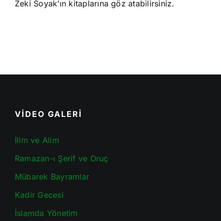
Zeki Soyak’ın kitaplarına göz atabilirsiniz.
VİDEO GALERİ
İlim ve Alim
Ramazan-ı Şerif ve Oruç
Mübarek Bayramlar
Kadir Gecesi
İslamda Yönetim