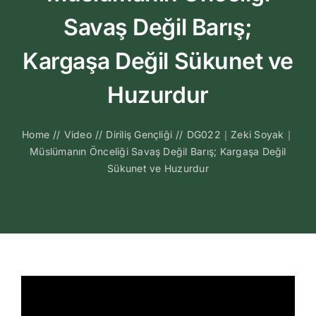
Kitapları
Savaş Değil Barış;
Video Sohbetl
Kargaşa Değil Sükunet ve
Huzurdur
Sesli Sohbetle
Home
//
Video
//
Diriliş Gençliği
//
DG022｜Zeki Soyak｜
Medya
Müslümanın Önceliği Savaş Değil Barış; Kargaşa Değil
Sükunet ve Huzurdur
İletişim
Search
for: