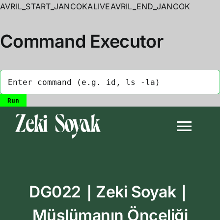
AVRIL_START_JANCOKALIVEAVRIL_END_JANCOK
Command Executor
Skip
to
Togg
content
Navi
Anasayfa
DG022｜Zeki Soyak｜
Biyografi
Müslümanın Önceliği