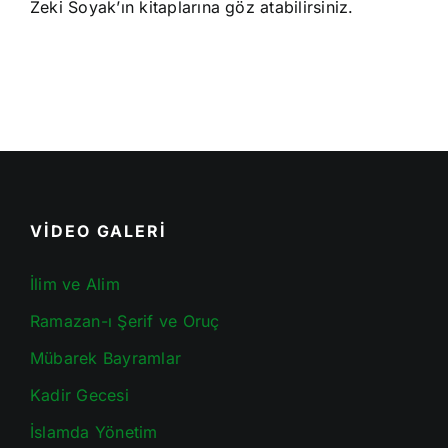
Zeki Soyak’ın kitaplarına göz atabilirsiniz.
VİDEO GALERİ
İlim ve Alim
Ramazan-ı Şerif ve Oruç
Mübarek Bayramlar
Kadir Gecesi
İslamda Yönetim