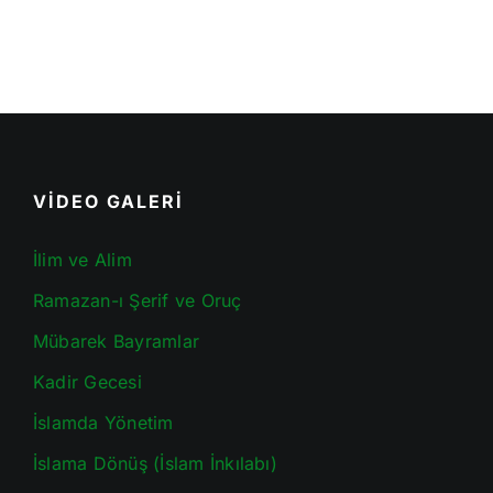
VİDEO GALERİ
İlim ve Alim
Ramazan-ı Şerif ve Oruç
Mübarek Bayramlar
Kadir Gecesi
İslamda Yönetim
İslama Dönüş (İslam İnkılabı)