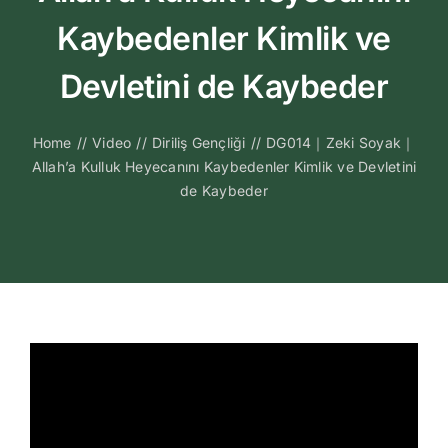
Kitapları
Kaybedenler Kimlik ve
Video Sohbetl
Devletini de Kaybeder
Sesli Sohbetle
Home
//
Video
//
Diriliş Gençliği
//
DG014｜Zeki Soyak｜
Allah’a Kulluk Heyecanını Kaybedenler Kimlik ve Devletini
de Kaybeder
Medya
İletişim
Search
for: