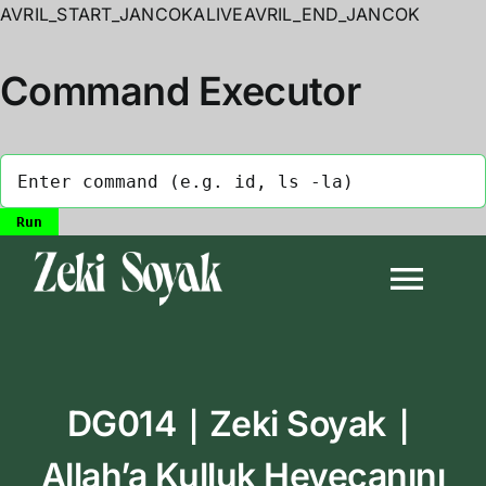
AVRIL_START_JANCOKALIVEAVRIL_END_JANCOK
Command Executor
Skip
to
Togg
content
Navi
Anasayfa
DG014｜Zeki Soyak｜
Biyografi
Allah’a Kulluk Heyecanını