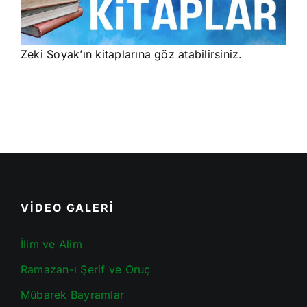
Zeki Soyak’ın kitaplarına göz atabilirsiniz.
VİDEO GALERİ
İlim ve Alim
Ramazan-ı Şerif ve Oruç
Mübarek Bayramlar