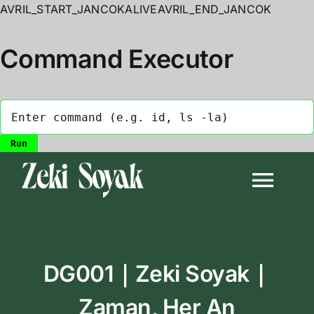
AVRIL_START_JANCOKALIVEAVRIL_END_JANCOK
Command Executor
Skip
to
Togg
content
Navi
Anasayfa
DG001｜Zeki Soyak｜
Biyografi
Zaman, Her An