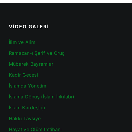
VİDEO GALERİ
İlim ve Alim
Ramazan-ı Şerif ve Oruç
Mübarek Bayramlar
Kadir Gecesi
İslamda Yönetim
İslama Dönüş (İslam İnkılabı)
İslam Kardeşliği
Hakkı Tavsiye
Hayat ve Ölüm İmtihanı