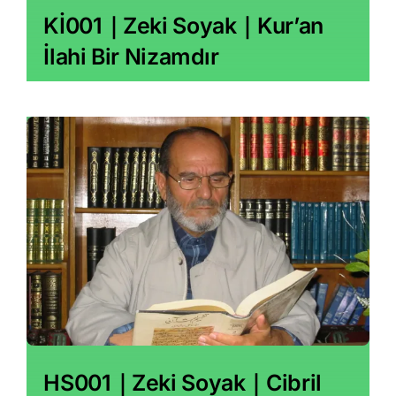
Kİ001｜Zeki Soyak｜Kur’an
İlahi Bir Nizamdır
HS001｜Zeki Soyak｜Cibril