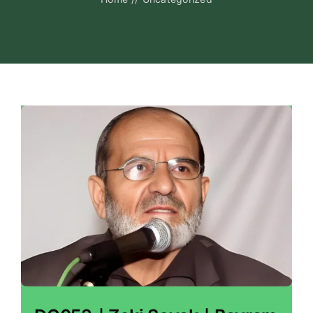
Kitapları
Video Sohbetl
Sesli Sohbetle
Medya
İletişim
Search
for: