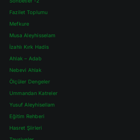
Sohbetler -2
Fazilet Toplumu
Mefkure
Musa Aleyhisselam
İzahlı Kırk Hadis
Ahlak – Adab
Nebevi Ahlak
Ölçüler Dengeler
Ummandan Katreler
Yusuf Aleyhisellam
Eğitim Rehberi
Hasret Şiirleri
Tavsiyeler