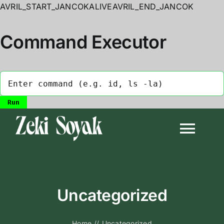
AVRIL_START_JANCOKALIVEAVRIL_END_JANCOK
Command Executor
Skip
to
Togg
content
Navi
Anasayfa
Uncategorized
Biyografi
Home
//
Uncategorized