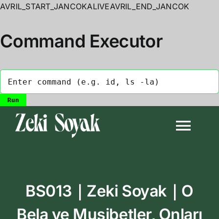
AVRIL_START_JANCOKALIVEAVRIL_END_JANCOK
Command Executor
Skip
to
Togg
content
Navi
Anasayfa
BS013｜Zeki Soyak｜O
Biyografi
Bela ve Musibetler, Onları