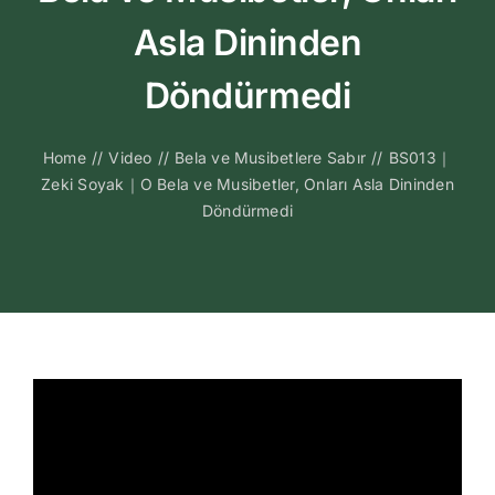
Kitapları
Asla Dininden
Video Sohbetl
Döndürmedi
Sesli Sohbetle
Home
//
Video
//
Bela ve Musibetlere Sabır
//
BS013｜
Zeki Soyak｜O Bela ve Musibetler, Onları Asla Dininden
Döndürmedi
Medya
İletişim
Search
for: