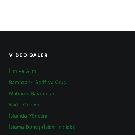
VİDEO GALERİ
İlim ve Alim
Ramazan-ı Şerif ve Oruç
Mübarek Bayramlar
Kadir Gecesi
İslamda Yönetim
İslama Dönüş (İslam İnkılabı)