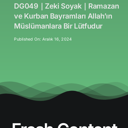
DG049｜Zeki Soyak｜Ramazan
ve Kurban Bayramları Allah’ın
Müslümanlara Bir Lütfudur
Published On: Aralık 16, 2024