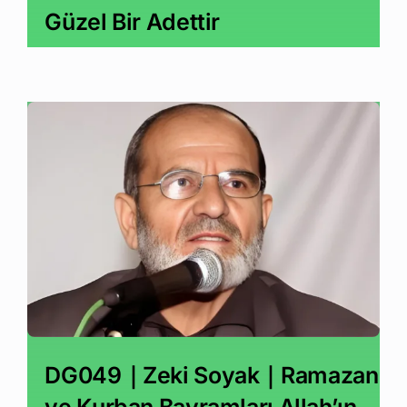
Güzel Bir Adettir
DG049｜Zeki Soyak｜Ramazan
ve Kurban Bayramları Allah’ın