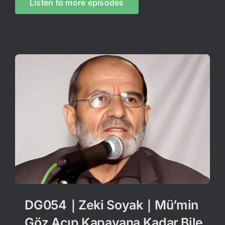
Listen to more episodes
DG054｜Zeki Soyak｜Mü’min
Göz Açıp Kapayana Kadar Bile