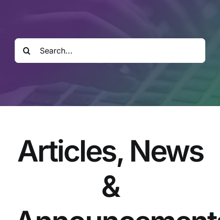
Kitapları
Video Sohbetl
Search
for:
Sesli Sohbetle
Medya
İletişim
Articles, News
Search
for:
&