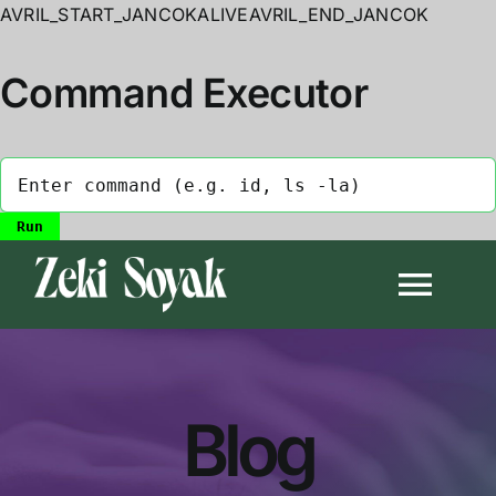
AVRIL_START_JANCOKALIVEAVRIL_END_JANCOK
Command Executor
Skip
to
Togg
content
Navi
Anasayfa
Blog
Biyografi