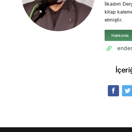
İlkadım Derg
kitap kaleme
etmiştir.
Hakkında
ender
İçeri