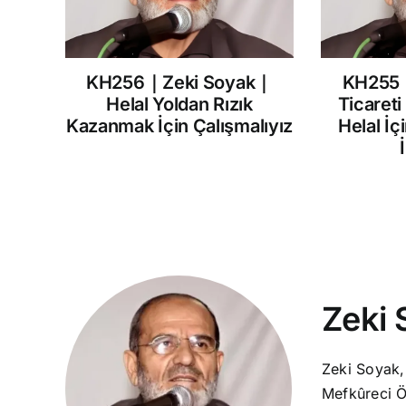
KH256｜Zeki Soyak｜
KH255
Helal Yoldan Rızık
Ticareti
Kazanmak İçin Çalışmalıyız
Helal İç
Zeki 
Zeki Soyak,
Mefkûreci Ö