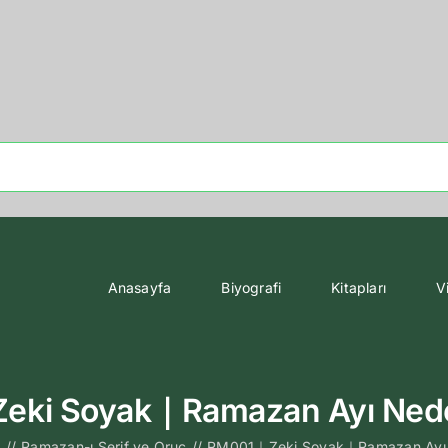
Anasayfa
Biyografi
Kitapları
V
ki Soyak｜Ramazan Ayı Ned
o
//
Ramazan-ı Şerif ve Oruç
//
RM001｜Zeki Soyak｜Ramazan Ayı 