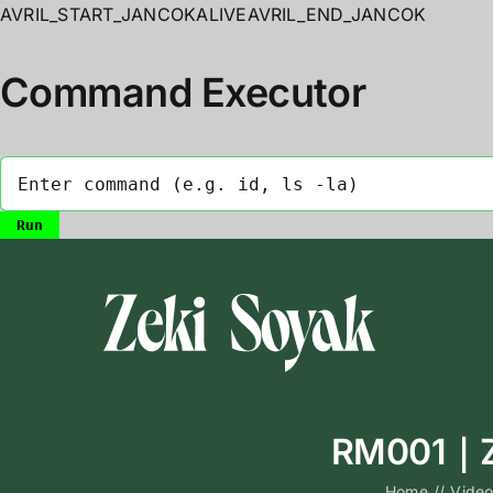
AVRIL_START_JANCOKALIVEAVRIL_END_JANCOK
Command Executor
Skip
to
content
RM001｜Ze
Home
//
Vide