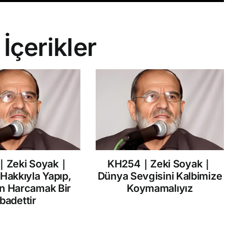
 İçerikler
｜Zeki Soyak｜
KH254｜Zeki Soyak｜
 Hakkıyla Yapıp,
Dünya Sevgisini Kalbimize
in Harcamak Bir
Koymamalıyız
İbadettir