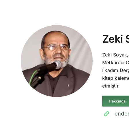
Zeki 
Zeki Soyak,
Mefkûreci Ö
İlkadım Derg
kitap kaleme
etmiştir.
Hakkında
ender