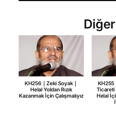
Diğer
KH256｜Zeki Soyak｜
KH255
Helal Yoldan Rızık
Ticareti
Kazanmak İçin Çalışmalıyız
Helal İç