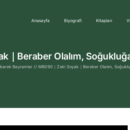
Anasayfa
Biyografi
Kitapları
V
k｜Beraber Olalım, Soğukluğa
barek Bayramlar
//
MB090｜Zeki Soyak｜Beraber Olalım, Soğuklu