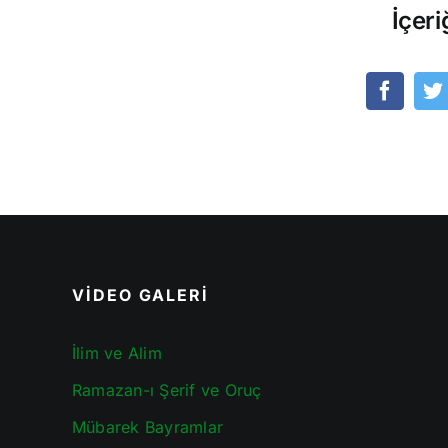
İçeri
VİDEO GALERİ
İlim ve Alim
Ramazan-ı Şerif ve Oruç
Mübarek Bayramlar