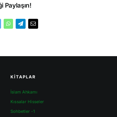
ği Paylaşın!
KİTAPLAR
İslam Ahkamı
Kıssalar Hisseler
Sohbetler -1