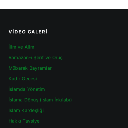
VİDEO GALERİ
İlim ve Alim
Ramazan-ı Şerif ve Oruç
Mübarek Bayramlar
Kadir Gecesi
İslamda Yönetim
İslama Dönüş (İslam İnkılabı)
İslam Kardeşliği
Hakkı Tavsiye