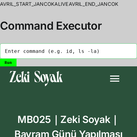
AVRIL_START_JANCOKALIVEAVRIL_END_JANCOK
Command Executor
Skip
to
Togg
content
Navi
Anasayfa
MB025｜Zeki Soyak｜
Biyografi
Bayram Günü Yapılması