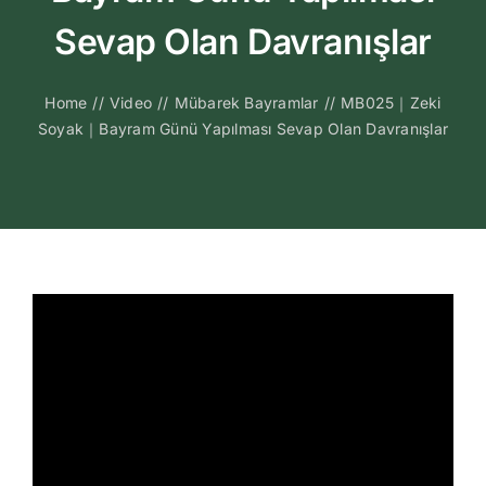
Kitapları
Sevap Olan Davranışlar
Video Sohbetl
Home
//
Video
//
Mübarek Bayramlar
//
MB025｜Zeki
Soyak｜Bayram Günü Yapılması Sevap Olan Davranışlar
Sesli Sohbetle
Medya
İletişim
Search
for: