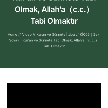
Kitapları
Olmak, Allah’a（c․c․）
Video Sohbetl
Tabi Olmaktır
Sesli Sohbetle
Home
//
Video
//
Kuran ve Sünnete İttiba
//
Kİ006｜Zeki
Soyak｜Kur’an ve Sünnete Tabi Olmak, Allah’a（c․c․）
Tabi Olmaktır
Medya
İletişim
Search
for: