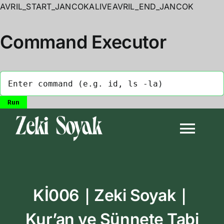
AVRIL_START_JANCOKALIVEAVRIL_END_JANCOK
Command Executor
Skip
to
Togg
content
Navi
Anasayfa
Kİ006｜Zeki Soyak｜
Biyografi
Kur’an ve Sünnete Tabi