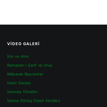
VİDEO GALERİ
İlim ve Alim
Ramazan-ı Şerif ve Oruç
Mübarek Bayramlar
Kadir Gecesi
İslamda Yönetim
İslama Dönüş (İslam İnkılabı)