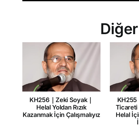
Diğer
KH256｜Zeki Soyak｜
KH255
Helal Yoldan Rızık
Ticareti
Kazanmak İçin Çalışmalıyız
Helal İç