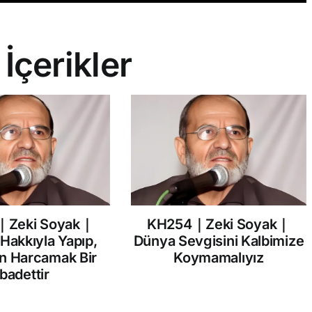
 İçerikler
｜Zeki Soyak｜
KH254｜Zeki Soyak｜
 Hakkıyla Yapıp,
Dünya Sevgisini Kalbimize
in Harcamak Bir
Koymamalıyız
İbadettir