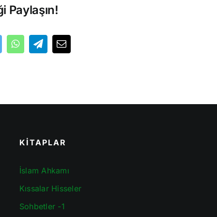
ği Paylaşın!
KİTAPLAR
İslam Ahkamı
Kıssalar Hisseler
Sohbetler -1