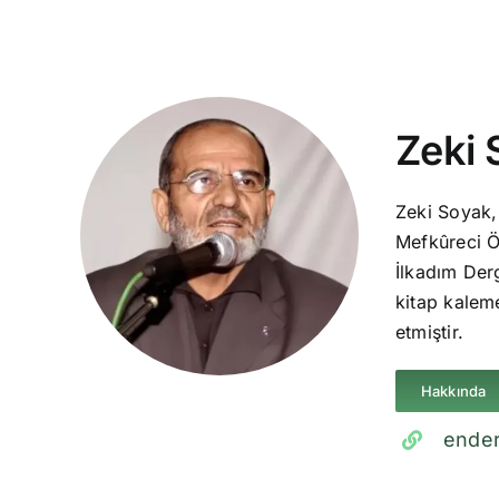
Zeki 
Zeki Soyak,
Mefkûreci Ö
İlkadım Derg
kitap kaleme
etmiştir.
Hakkında
ender