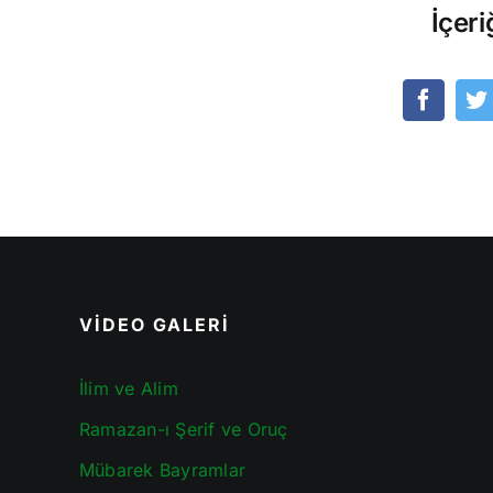
İçeri
VİDEO GALERİ
İlim ve Alim
Ramazan-ı Şerif ve Oruç
Mübarek Bayramlar