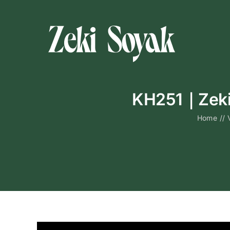
Skip
to
content
KH251｜Zeki 
Home
//