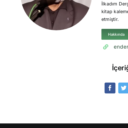
İlkadım Derg
kitap kaleme
etmiştir.
Hakkında
ender
İçeri