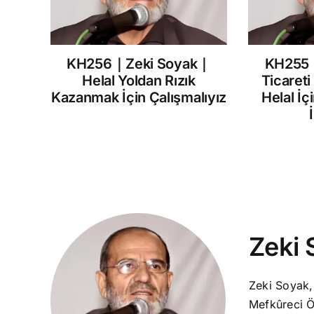
KH256｜Zeki Soyak｜
KH255
Helal Yoldan Rızık
Ticareti
Kazanmak İçin Çalışmalıyız
Helal İç
Zeki 
Zeki Soyak,
Mefkûreci Ö