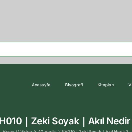
Anasayfa
Biyografi
Kitapları
V
H010｜Zeki Soyak｜Akıl Nedi
Home
//
Video
//
40 Hadis
//
KH010｜Zeki Soyak｜Akıl Nedir？