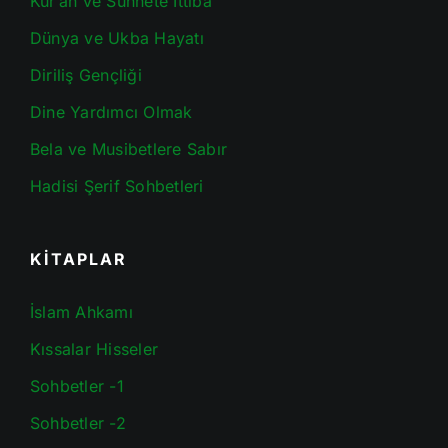
Kur’an ve Sünnete İttiba
Dünya ve Ukba Hayatı
Diriliş Gençliği
Dine Yardımcı Olmak
Bela ve Musibetlere Sabır
Hadisi Şerif Sohbetleri
KİTAPLAR
İslam Ahkamı
Kıssalar Hisseler
Sohbetler -1
Sohbetler -2