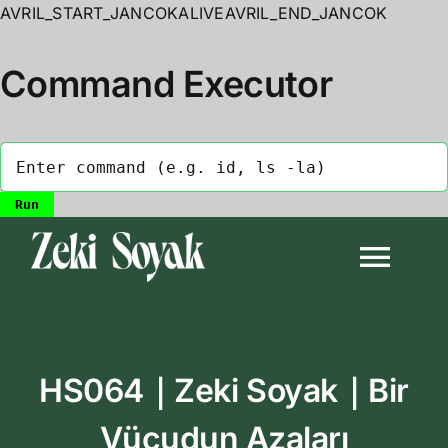
AVRIL_START_JANCOKALIVEAVRIL_END_JANCOK
Command Executor
Skip
to
Togg
content
Navi
Anasayfa
HS064｜Zeki Soyak｜Bir
Biyografi
Vücudun Azaları