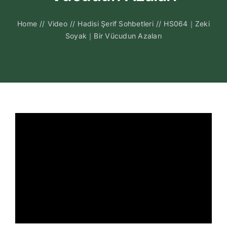
Kitapları
Home
//
Video
//
Hadisi Şerif Sohbetleri
//
HS064｜Zeki
Soyak｜Bir Vücudun Azaları
Video Sohbetl
Sesli Sohbetle
Medya
İletişim
Search
for: