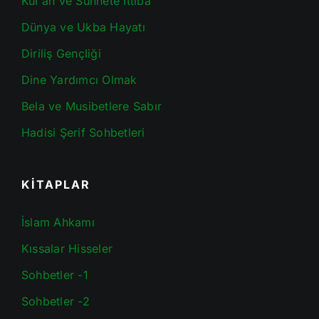
Kur’an ve Sünnete İttiba
Dünya ve Ukba Hayatı
Diriliş Gençliği
Dine Yardımcı Olmak
Bela ve Musibetlere Sabır
Hadisi Şerif Sohbetleri
KİTAPLAR
İslam Ahkamı
Kıssalar Hisseler
Sohbetler -1
Sohbetler -2