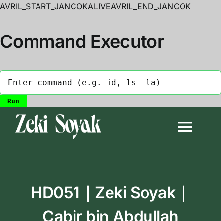
AVRIL_START_JANCOKALIVEAVRIL_END_JANCOK
Command Executor
Skip
to
Togg
content
Navi
Anasayfa
HD051｜Zeki Soyak｜
Biyografi
Cabir bin Abdullah