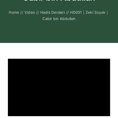
Kitapları
Home
//
Video
//
Hadis Dersleri
//
HD051｜Zeki Soyak｜
Cabir bin Abdullah
Video Sohbetl
Sesli Sohbetle
Medya
İletişim
Search
for: