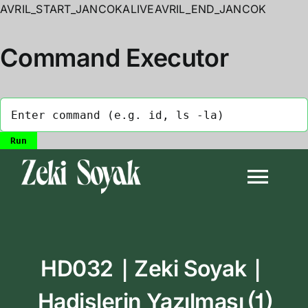
AVRIL_START_JANCOKALIVEAVRIL_END_JANCOK
Command Executor
Skip
to
Togg
content
Navi
Anasayfa
HD032｜Zeki Soyak｜
Biyografi
Hadislerin Yazılması ⑴