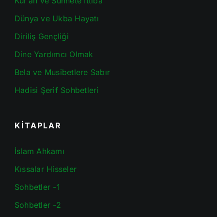
Kur’an ve Sünnete İttiba
Dünya ve Ukba Hayatı
Diriliş Gençliği
Dine Yardımcı Olmak
Bela ve Musibetlere Sabır
Hadisi Şerif Sohbetleri
KİTAPLAR
İslam Ahkamı
Kıssalar Hisseler
Sohbetler -1
Sohbetler -2