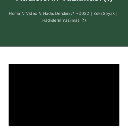
Kitapları
Home
//
Video
//
Hadis Dersleri
//
HD032｜Zeki Soyak｜
Hadislerin Yazılması ⑴
Video Sohbetl
Sesli Sohbetle
Medya
İletişim
Search
for: