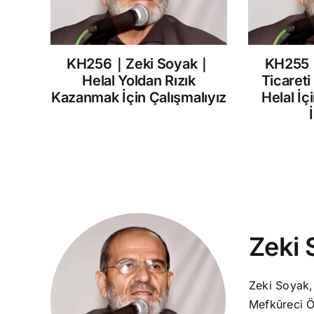
KH256｜Zeki Soyak｜
KH255
Helal Yoldan Rızık
Ticareti
Kazanmak İçin Çalışmalıyız
Helal İç
Zeki 
Zeki Soyak,
Mefkûreci Ö