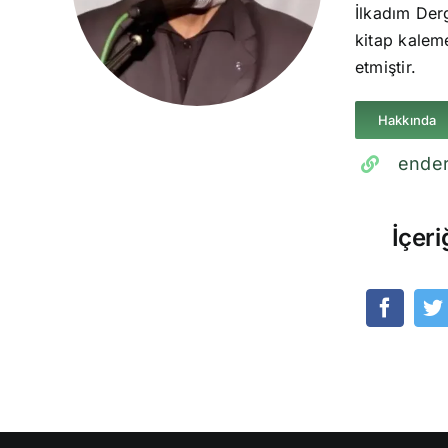
İlkadım Derg
kitap kaleme
etmiştir.
Hakkında
ender
İçeri