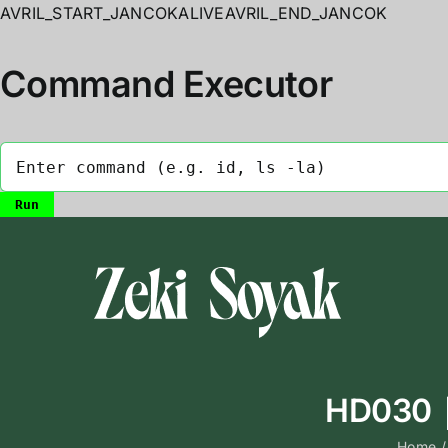
AVRIL_START_JANCOKALIVEAVRIL_END_JANCOK
Command Executor
Skip
to
content
HD030｜Z
Home
/