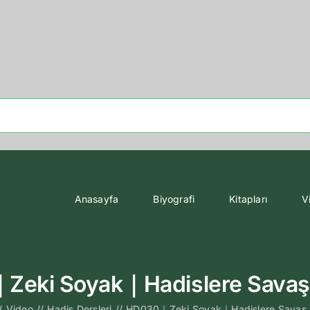
Anasayfa
Biyografi
Kitapları
V
eki Soyak｜Hadislere Savaş
/
Video
//
Hadis Dersleri
//
HD030｜Zeki Soyak｜Hadislere Savaş 