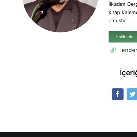
İlkadım Derg
kitap kaleme
etmiştir.
Hakkında
ender
İçeri