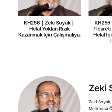
KH256｜Zeki Soyak｜
KH255
Helal Yoldan Rızık
Ticareti
Kazanmak İçin Çalışmalıyız
Helal İç
Zeki 
Zeki Soyak,
Mefkûreci Ö