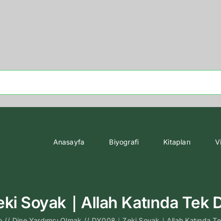
Anasayfa
Biyografi
Kitapları
V
 Soyak｜Allah Katında Tek Di
o
//
Dine Yardımcı Olmak
//
DY008｜Zeki Soyak｜Allah Katında Tek 