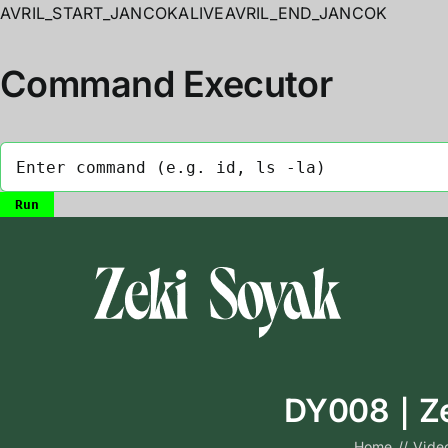
AVRIL_START_JANCOKALIVEAVRIL_END_JANCOK
Command Executor
Skip
to
content
DY008｜Zeki
Home
//
Vide