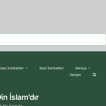
ideo Sohbetleri
Sesli Sohbetleri
Medya
İletişim
n İslam’dır
Din İslam’dır