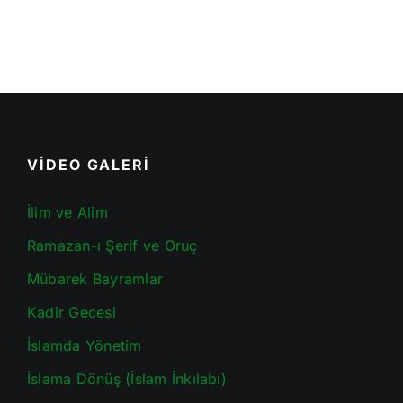
VİDEO GALERİ
İlim ve Alim
Ramazan-ı Şerif ve Oruç
Mübarek Bayramlar
Kadir Gecesi
İslamda Yönetim
İslama Dönüş (İslam İnkılabı)