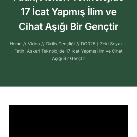
Kitapları
17 İcat Yapmış İlim ve
Video Sohbetl
Cihat Aşığı Bir Gençtir
Sesli Sohbetle
Home
//
Video
//
Diriliş Gençliği
//
DG025｜Zeki Soyak｜
Fatih, Askeri Teknolojide 17 İcat Yapmış İlim ve Cihat
Aşığı Bir Gençtir
Medya
İletişim
Search
for: