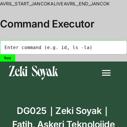
AVRIL_START_JANCOKALIVEAVRIL_END_JANCOK
Command Executor
Skip
to
Togg
content
Navi
Anasayfa
DG025｜Zeki Soyak｜
Biyografi
Fatih, Askeri Teknolojide