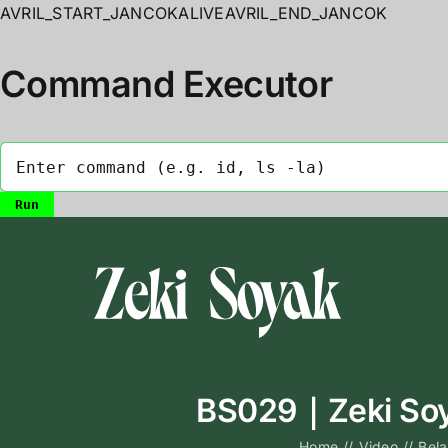
AVRIL_START_JANCOKALIVEAVRIL_END_JANCOK
Command Executor
Skip
to
content
BS029｜Zeki Soya
Home
//
Video
//
Bela