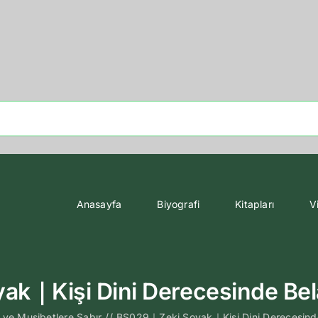
Anasayfa
Biyografi
Kitapları
V
k｜Kişi Dini Derecesinde Bel
 ve Musibetlere Sabır
//
BS029｜Zeki Soyak｜Kişi Dini Derecesinde