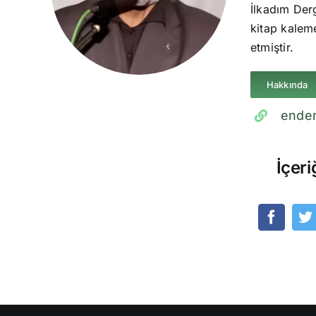
İlkadım Derg
kitap kaleme
etmiştir.
Hakkında
ender
İçeri