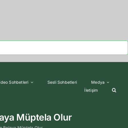
ideo Sohbetleri
Sesli Sohbetleri
Medya
İletişim
aya Müptela Olur
 Belaya Müptela Olur