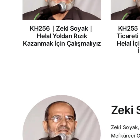
KH256｜Zeki Soyak｜
KH255
Helal Yoldan Rızık
Ticareti
Kazanmak İçin Çalışmalıyız
Helal İç
Zeki 
Zeki Soyak,
Mefkûreci Ö